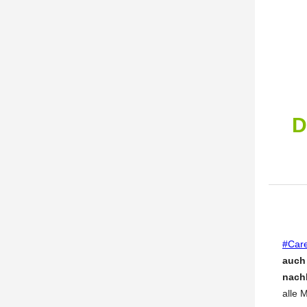
D
#Car
auch 
nachh
alle 