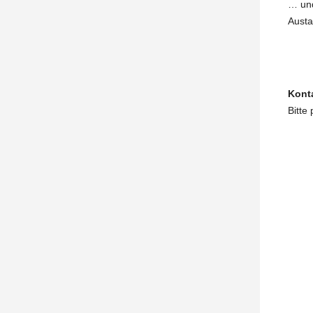
… und
Austa
Kont
Bitte