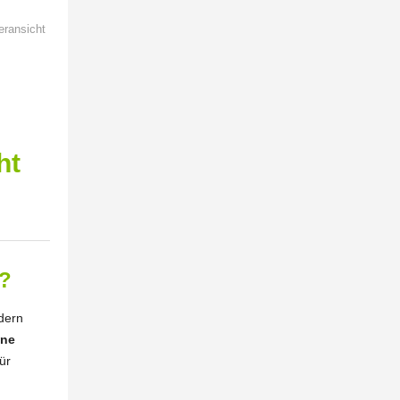
eransicht
ht
s?
ndern
ine
für